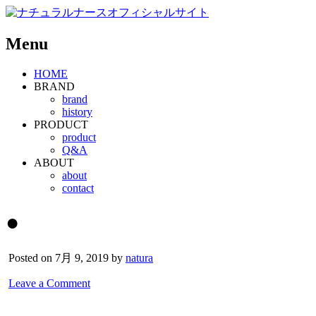
Menu
HOME
BRAND
brand
history
PRODUCT
product
Q&A
ABOUT
about
contact
●
Posted on 7月 9, 2019 by
natura
Leave a Comment